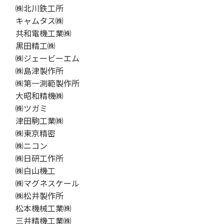
㈱北川鉄工所
キャムタス㈱
共和電機工業㈱
黒田精工㈱
㈱ジェービーエム
㈱島津製作所
㈱第一測範製作所
大昭和精機㈱
㈱ツガミ
津田駒工業㈱
㈱東京精密
㈱ニコン
㈱日研工作所
㈱白山機工
㈱マグネスケール
㈱松井製作所
松本機械工業㈱
三井精機工業㈱