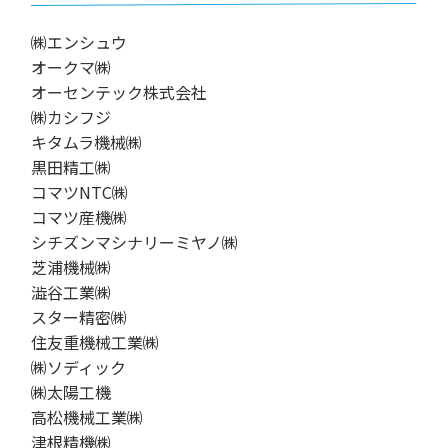
㈱エンシュウ
オークマ㈱
オーセンテック株式会社
㈱カシフジ
キタムラ機械㈱
黒田精工㈱
コマツNTC㈱
コマツ産機㈱
シチズンマシナリーミヤノ㈱
芝浦機械㈱
澁谷工業㈱
スター精密㈱
住友重機械工業㈱
㈱ソディック
㈱太陽工機
高松機械工業㈱
津根精機㈱