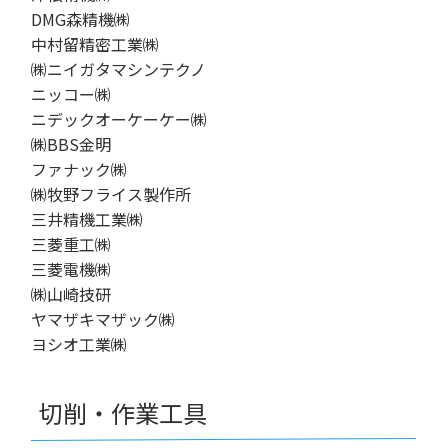
DMG森精機㈱
中村留精密工業㈱
㈱ニイガタマシンテクノ
ニッコー㈱
ニデックオーケーケー㈱
㈱BBS金明
ファナック㈱
㈱牧野フライス製作所
三井精機工業㈱
三菱重工㈱
三菱電機㈱
㈱山崎技研
ヤマザキマザック㈱
ヨシオ工業㈱
切削・作業工具