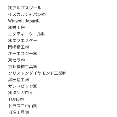
㈱アルプスツール
イスカルジャパン㈱
Winwell Japan㈱
㈱栄工舎
エヌティーツール㈱
㈱エフエスケー
岡崎精工㈱
オーエスジー㈱
京セラ㈱
京都機械工具㈱
クリストンダイヤモンド工業㈱
黒田精工㈱
サンドビック㈱
㈱タンガロイ
TONE㈱
トラスコ中山㈱
日進工具㈱